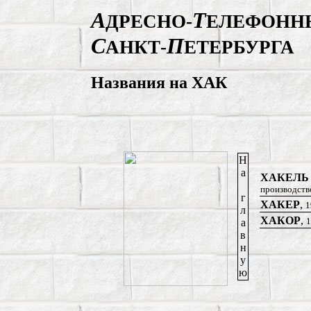
А
Т
ДРЕСНО-
ЕЛЕФОНН
С
П
АНКТ-
ЕТЕРБУРГА
Названия на ХАК
Н
а
ХАКЕЛЬ
производство
г
ХАКЕР
,
1
л
ХАКОР
,
1
а
в
н
у
ю