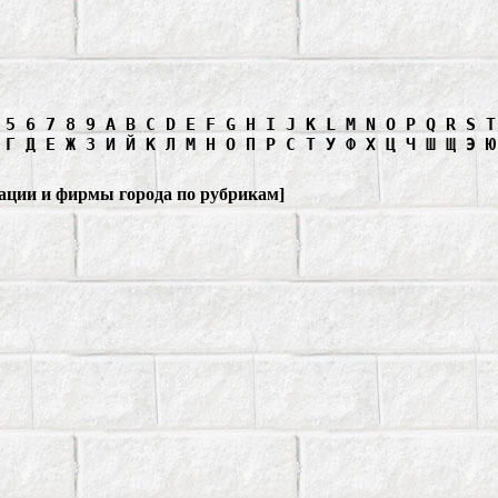
5
6
7
8
9
A
B
C
D
E
F
G
H
I
J
K
L
M
N
O
P
Q
R
S
T
Г
Д
Е
Ж
З
И
Й
К
Л
М
Н
О
П
Р
С
Т
У
Ф
Х
Ц
Ч
Ш
Щ
Э
Ю
ации и фирмы города по рубрикам
]