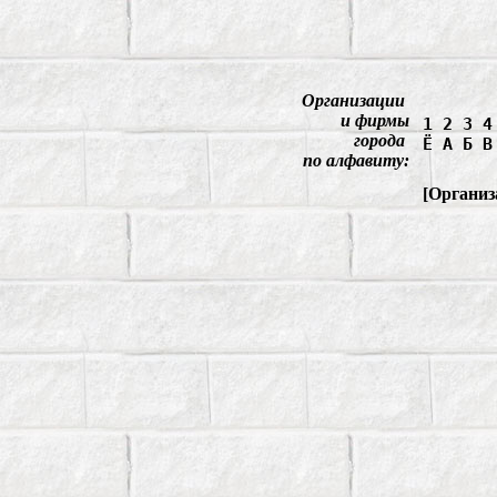
Организации
и фирмы
1
2
3
4
города
Ё
А
Б
В
по алфавиту:
[
Организ