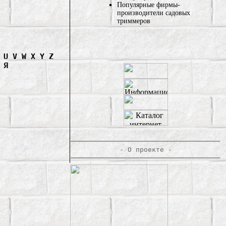
Популярные фирмы-
производители садовых
триммеров
U
V
W
X
Y
Z
Я
-
О проекте
-