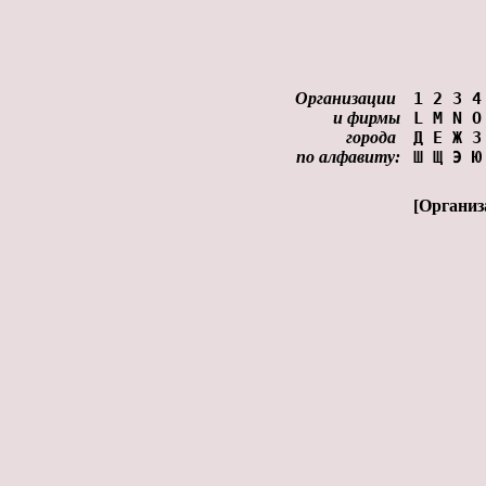
Организации
1
2
3
4
и фирмы
L
M
N
O
города
Д
Е
Ж
З
по алфавиту:
Ш
Щ
Э
Ю
[
Организ