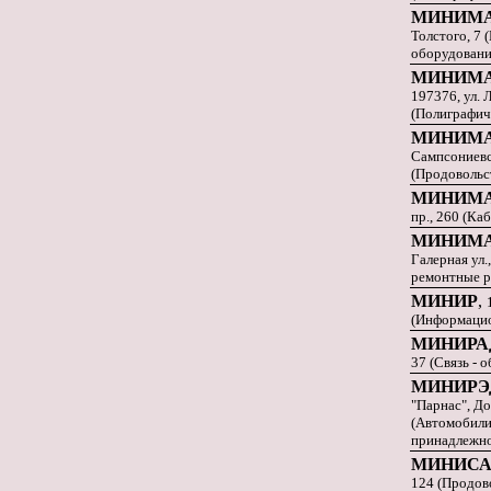
МИНИМ
Толстого, 7 
оборудовани
МИНИМА
197376, ул. 
(Полиграфич
МИНИМ
Сампсониевс
(Продовольс
МИНИМ
пр., 260 (Ка
МИНИМА
Галерная ул.
ремонтные р
МИНИР
,
(Информацио
МИНИРА
37 (Связь - 
МИНИРЭ
"Парнас", До
(Автомобили 
принадлежно
МИНИС
124 (Продов