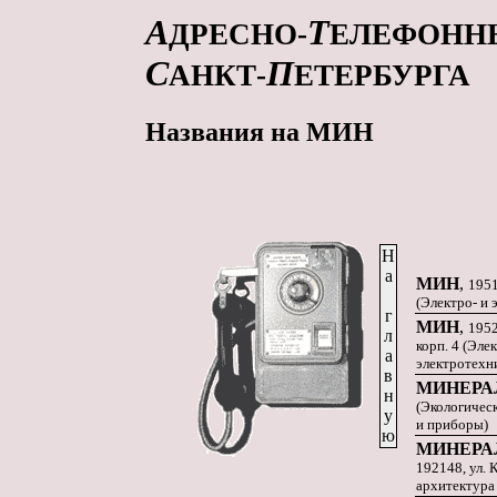
А
Т
ДРЕСНО-
ЕЛЕФОНН
С
П
АНКТ-
ЕТЕРБУРГА
Названия на МИН
Н
а
МИН
,
1951
(Электро- и
г
МИН
,
1952
л
корп. 4 (Эл
а
электротехн
в
МИНЕРА
н
(Экологичес
у
и приборы)
ю
МИНЕРА
192148, ул.
архитектура 