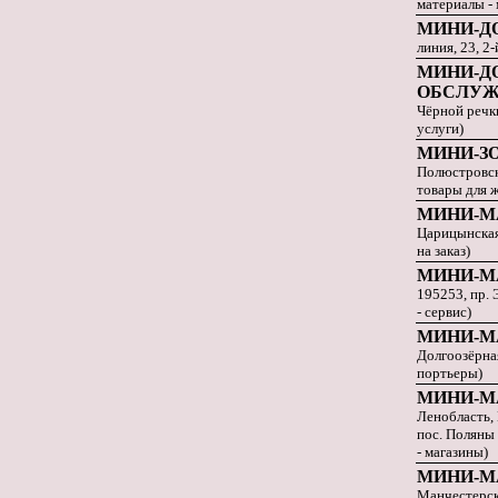
материалы -
МИНИ-Д
линия, 23, 2
МИНИ-Д
ОБСЛУЖ
Чёрной речки
услуги)
МИНИ-З
Полюстровск
товары для 
МИНИ-М
Царицынская 
на заказ)
МИНИ-М
195253, пр. 
- сервис)
МИНИ-М
Долгоозёрная
портьеры)
МИНИ-М
Ленобласть, 
пос. Поляны
- магазины)
МИНИ-М
Манчестерска