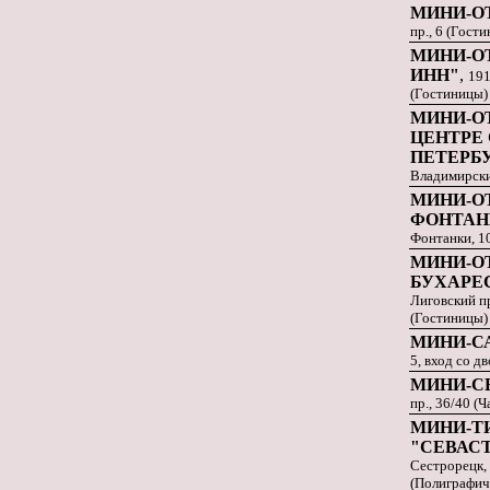
МИНИ-О
пр., 6 (Гост
МИНИ-О
ИНН"
,
191
(Гостиницы)
МИНИ-ОТ
ЦЕНТРЕ 
ПЕТЕРБ
Владимирски
МИНИ-О
ФОНТАН
Фонтанки, 10
МИНИ-О
БУХАРЕ
Лиговский пр.
(Гостиницы)
МИНИ-С
5, вход со д
МИНИ-С
пр., 36/40 (
МИНИ-Т
"СЕВАС
Сестрорецк, 
(Полиграфич