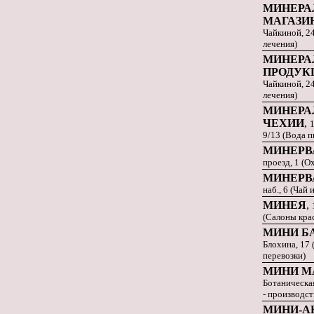
МИНЕРАЛ
МАГАЗИ
Чайкиной, 2
лечения)
МИНЕРА
ПРОДУК
Чайкиной, 2
лечения)
МИНЕРА
ЧЕХИИ
,
1
9/13 (Вода п
МИНЕРВ
проезд, 1 (О
МИНЕРВ
наб., 6 (Чай 
МИНЕЯ
,
(Салоны кра
МИНИ Б
Блохина, 17 
перевозки)
МИНИ М
Ботаническая
- производст
МИНИ-А