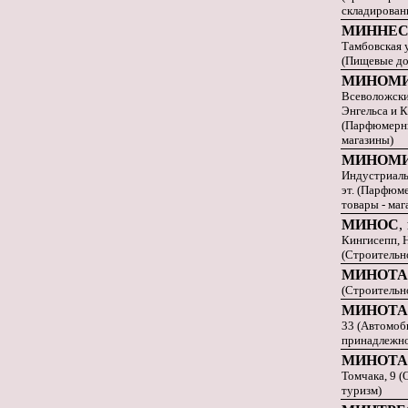
складирован
МИННЕС
Тамбовская ул
(Пищевые до
МИНОМ
Всеволожски
Энгельса и 
(Парфюмерны
магазины)
МИНОМ
Индустриальн
эт. (Парфюм
товары - маг
МИНОС
,
Кингисепп, Н
(Строительн
МИНОТА
(Строительн
МИНОТА
33 (Автомоби
принадлежно
МИНОТА
Томчака, 9 
туризм)