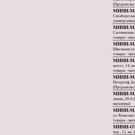
(Продовольс
МИНИ-М
Свеаборгская
универсамы)
МИНИ-М
Сытнинская 
товары - маг
МИНИ-М
Школьная ул
товары - маг
МИНИ-М
шоссе, 14, к
товары - маг
МИНИ-М
Петергоф, Бо
(Продовольс
МИНИ-М
линия, 20-б 
магазины)
МИНИ-М
ул. Комсомо
товары - маг
МИНИ-О
пер., 12, кв.