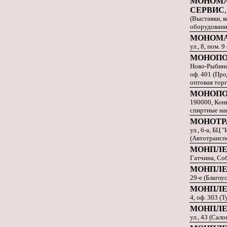
МОНОМА
СЕРВИС
(Выставки, к
оборудовани
МОНОМ
ул., 8, пом. 
МОНОПО
Ново-Рыбинск
оф. 401 (Пр
оптовая торг
МОНОПО
190000, Конн
спиртные на
МОНОТР
ул., 6-а, БЦ 
(Автотранспо
МОНПЛЕ
Гатчина, Соб
МОНПЛЕ
29-е (Благоу
МОНПЛЕ
4, оф. 303 (
МОНПЛЕ
ул., 43 (Сал