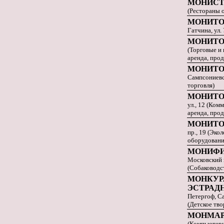
МОНИСТ
(Рестораны о
МОНИТО
Гатчина, ул.
МОНИТО
(Торговые и
аренда, про
МОНИТО
Сампсониевс
торговля)
МОНИТО
ул., 12 (Ком
аренда, прод
МОНИТО
пр., 19 (Эко
оборудовани
МОНИФИ
Московский п
(Собаководс
МОНКУР
ЭСТРАД
Петергоф, Са
(Детское тво
МОНМА
(Компьютеры