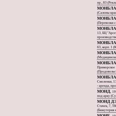
пр., 83 (Рек
МОНБЛ
(Салоны кра
МОНБЛ
(Перевозки 
МОНБЛ
13, БЦ "Арсе
производство
МОНБЛ
63, корп. 1 (
МОНБЛ
(Медицински
МОНБЛ
Приморское 
(Продовольс
МОНБЛ
Смоленки, 1
- аренда, пр
МОНД
,
19
под арку (С
МОНД ДЭ
Стачек, 7, ТК
(Бижутерия 
МОНЕ
,
19