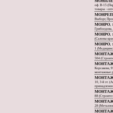
МОНПЛЕ
оф. В-15 (П
товары - опт
МОНРЕП
Выборг, Прог
МОНРО
,
Грибоедова,
МОНРО
,
(Салоны кра
МОНРО
,
1 (Медицинс
МОНТА
504 (Строит
МОНТА
Корсакова, 9
монтажные 
МОНТА
10, 3-й эт. (
принадлежно
МОНТА
88 (Строите
МОНТА
28 (Металло
МОНТАЖ