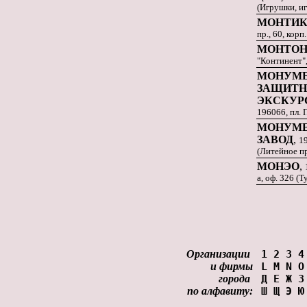
(Игрушки, иг
МОНТИК
пр., 60, корп
МОНТО
"Континент",
МОНУМЕ
ЗАЩИТН
ЭКСКУР
196066, пл.
МОНУМЕ
ЗАВОД
,
1
(Литейное п
МОНЭО
,
а, оф. 326 (
Организации
1
2
3
4
и фирмы
L
M
N
O
города
Д
Е
Ж
З
по алфавиту:
Ш
Щ
Э
Ю