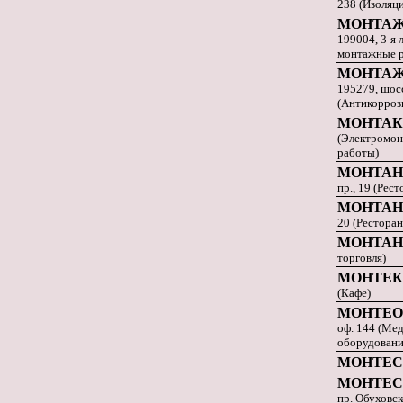
238 (Изоляц
МОНТАЖ
199004, 3-я 
монтажные 
МОНТАЖ
195279, шос
(Антикорроз
МОНТАК
(Электромон
работы)
МОНТАН
пр., 19 (Рест
МОНТАН
20 (Ресторан
МОНТАН
торговля)
МОНТЕК
(Кафе)
МОНТЕО
оф. 144 (Ме
оборудовани
МОНТЕС
МОНТЕС
пр. Обуховск