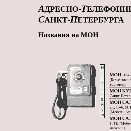
А
Т
ДРЕСНО-
ЕЛЕФОНН
С
П
АНКТ-
ЕТЕРБУРГА
Названия на МОН
Н
а
МОН
,
1942
(Бельё нижне
г
торговля)
л
МОН КУ
а
Санкт-Петерб
в
МОН СА
н
ул., 15-б, М
у
(Мебель - ма
ю
МОН СА
1, ТЦ "Мебел
магазины)