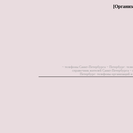
[
Организ
~ телефоны Санкт-Петербурга ~
Петербург: теле
справочник жителей Санкт-Петербурга ~
Петербург: телефоны организаций и