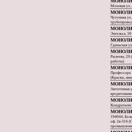
МОНОЛИ
Моховая ул.,
МОНОЛИ
Чугунная ул.
трубопровод
МОНОЛИ
Энгельса, 50
МОНОЛИ
Гданьская ул
МОНОЛИ
Рылеева, 29
работы)
МОНОЛИ
Профессора К
(Краски, лак
МОНОЛИ
Автогенная у
кредитовани
МОНОЛИ
Кондратьевск
МОНОЛИ
194044, Бол
оф. 2в-316 (
промышленн