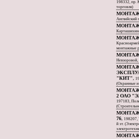
198332, пр. 
торговля)
МОНТАЖ
Английский п
МОНТАЖ
Карташихина 
МОНТА
Красноармейс
монтажные 
МОНТА
Невзоровой, 
МОНТАЖ
ЭКСПЛУ
"КИТ"
,
19
(Охранные и
МОНТАЖ
2 ОАО "
197183, Поле
(Строительн
МОНТАЖ
76
,
198207, 
й эт. (Элек
электротехн
МОНТАЖ