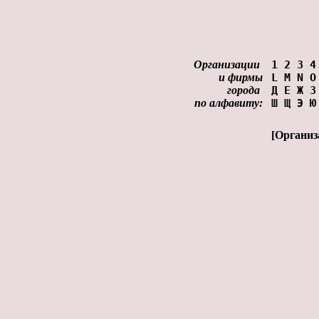
Организации
1
2
3
4
и фирмы
L
M
N
O
города
Д
Е
Ж
З
по алфавиту:
Ш
Щ
Э
Ю
[
Организ