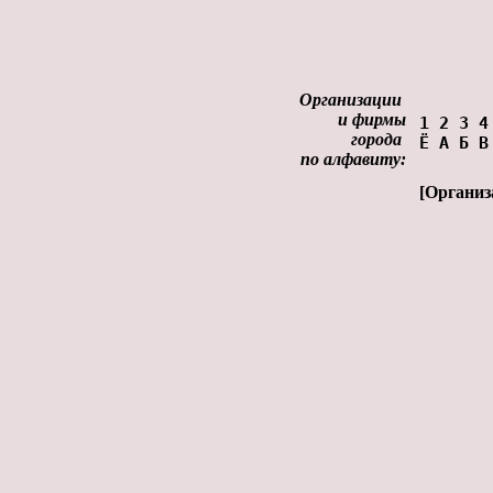
Организации
и фирмы
1
2
3
4
города
Ё
А
Б
В
по алфавиту:
[
Организ