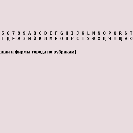
5
6
7
8
9
A
B
C
D
E
F
G
H
I
J
K
L
M
N
O
P
Q
R
S
T
Г
Д
Е
Ж
З
И
Й
К
Л
М
Н
О
П
Р
С
Т
У
Ф
Х
Ц
Ч
Ш
Щ
Э
Ю
ации и фирмы города по рубрикам
]