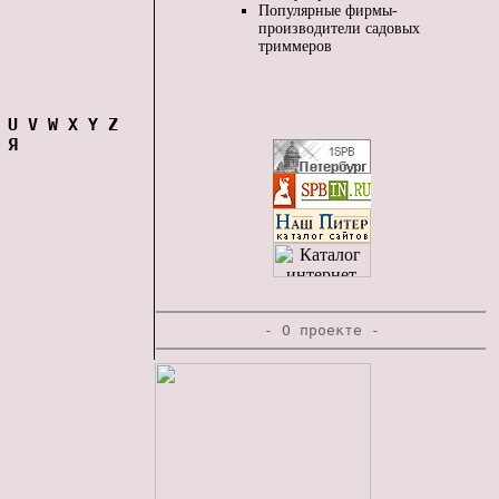
Популярные фирмы-
производители садовых
триммеров
U
V
W
X
Y
Z
Я
-
О проекте
-