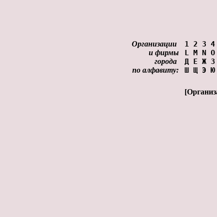
Организации
1
2
3
4
и фирмы
L
M
N
O
города
Д
Е
Ж
З
по алфавиту:
Ш
Щ
Э
Ю
[
Организ