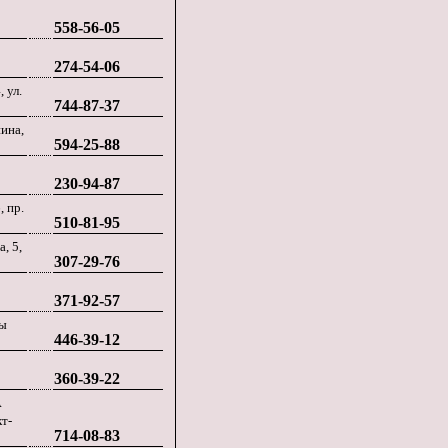
558-56-05
274-54-06
 ул.
744-87-37
нина,
594-25-88
230-94-87
, пр.
510-81-95
, 5,
307-29-76
371-92-57
ны
446-39-12
360-39-22
А
т-
714-08-83