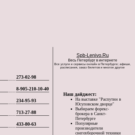
Spb-Lenivo.Ru
Весь Петербург в интернете
Все услуги и сервисы онлайн в Петербурге; афиши,
расписания, заказ билетов и многое другое
273-02-98
8-905-210-10-40
Наш дайджест:
На выставке "Распутин в
234-95-93
Юсуповском дворце"
Выбираем форекс-
713-27-88
брокера в Санкт-
Петербурге
Популярные
433-80-63
производители
снегоуборочной техники