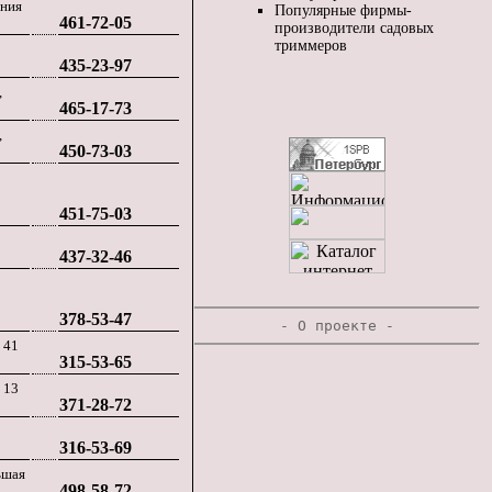
ения
Популярные фирмы-
461-72-05
производители садовых
триммеров
435-23-97
,
465-17-73
,
450-73-03
451-75-03
437-32-46
378-53-47
-
О проекте
-
 41
315-53-65
 13
371-28-72
316-53-69
ьшая
498-58-72