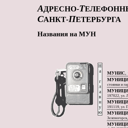
А
Т
ДРЕСНО-
ЕЛЕФОНН
С
П
АНКТ-
ЕТЕРБУРГА
Названия на МУН
Н
а
МУНИС
,
МУНИЦИ
г
стоянки и га
л
МУНИЦИ
а
197022, ул. 
в
н
МУНИЦИ
у
191119, ул. 
ю
МУНИЦИ
Зеленогорск,
МУНИЦИП