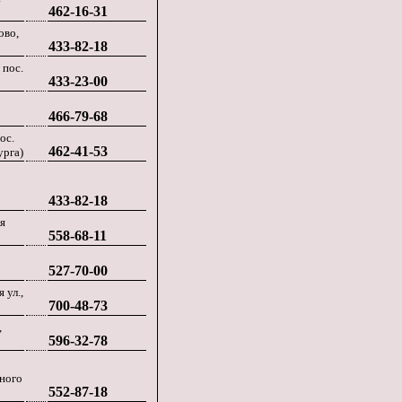
462-16-31
ово,
433-82-18
 пос.
433-23-00
466-79-68
ос.
462-41-53
урга)
433-82-18
я
558-68-11
2
527-70-00
 ул.,
700-48-73
,
596-32-78
тного
552-87-18