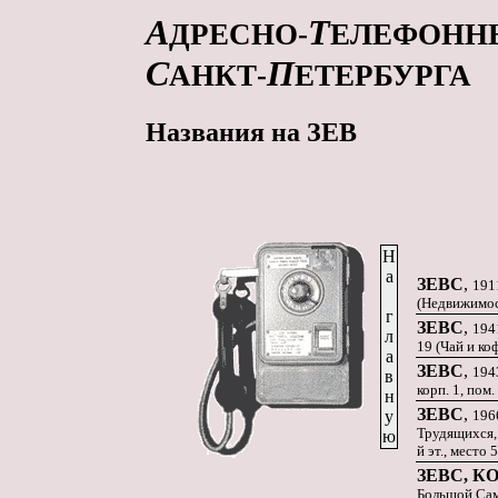
А
Т
ДРЕСНО-
ЕЛЕФОНН
С
П
АНКТ-
ЕТЕРБУРГА
Названия на ЗЕВ
Н
а
ЗЕВС
,
191
(Недвижимост
г
ЗЕВС
,
194
л
19 (Чай и коф
а
ЗЕВС
,
1943
в
корп. 1, пом
н
ЗЕВС
,
у
196
Трудящихся, 
ю
й эт., место 
ЗЕВС, 
Большой Сам