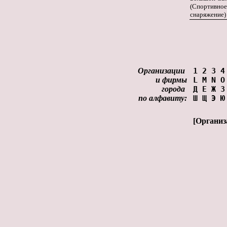
(Спортивное
снаряжение)
Организации
1
2
3
4
и фирмы
L
M
N
O
города
Д
Е
Ж
З
по алфавиту:
Ш
Щ
Э
Ю
[
Организ