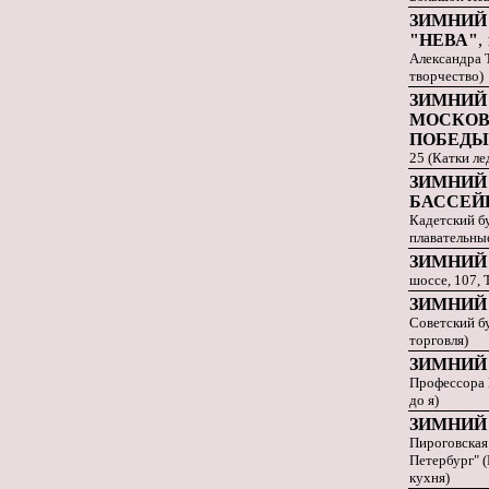
ЗИМНИЙ 
"НЕВА"
,
Александра Т
творчество)
ЗИМНИЙ
МОСКОВ
ПОБЕДЫ
25 (Катки ле
ЗИМНИЙ
БАССЕЙ
Кадетский бу
плавательны
ЗИМНИЙ
шоссе, 107, 
ЗИМНИЙ
Советский бу
торговля)
ЗИМНИЙ
Профессора 
до я)
ЗИМНИЙ 
Пироговская 
Петербург" 
кухня)