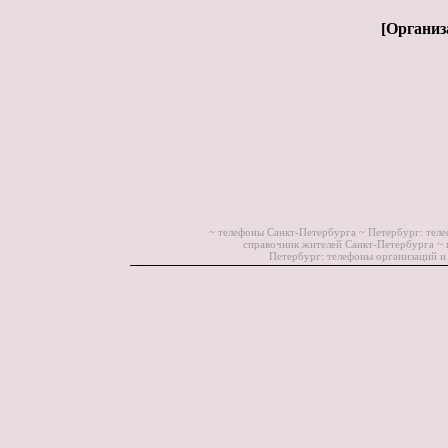
[
Организ
~ телефоны Санкт-Петербурга ~
Петербург: теле
справочник жителей Санкт-Петербурга ~
Петербург: телефоны организаций и