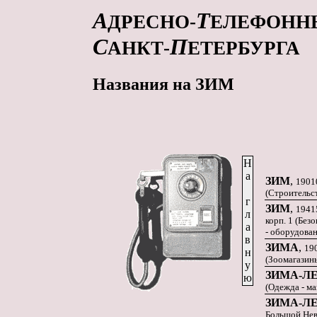
А
Т
ДРЕСНО-
ЕЛЕФОНН
С
П
АНКТ-
ЕТЕРБУРГА
Названия на ЗИМ
Н
а
ЗИМ
,
19010
(Строительс
г
ЗИМ
,
19415
л
корп. 1 (Без
а
- оборудова
в
ЗИМА
,
190
н
(Зоомагазин
у
ЗИМА-Л
ю
(Одежда - ма
ЗИМА-ЛЕ
Большой Невк