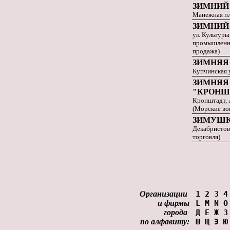
ЗИМНИЙ
Манежная пл
ЗИМНИЙ
ул. Культуры
промышленны
продажа)
ЗИМНЯЯ
Купчинская ул
ЗИМНЯЯ
"КРОНШ
Кронштадт, 
(Морские во
ЗИМУШ
Декабристов,
торговля)
Организации
1
2
3
4
и фирмы
L
M
N
O
города
Д
Е
Ж
З
по алфавиту:
Ш
Щ
Э
Ю