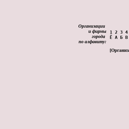
Организации
и фирмы
1
2
3
4
города
Ё
А
Б
В
по алфавиту:
[
Организ