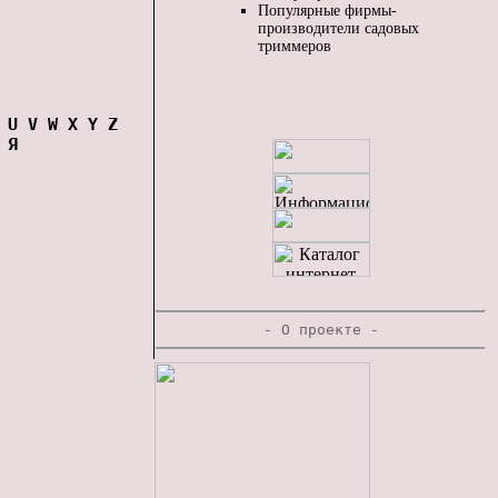
Популярные фирмы-
производители садовых
триммеров
U
V
W
X
Y
Z
Я
-
О проекте
-