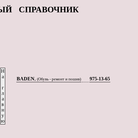
ЫЙ СПРАВОЧНИК
Н
а
BADEN
,
975-13-65
(Обувь - ремонт и пошив)
г
л
а
в
н
у
ю