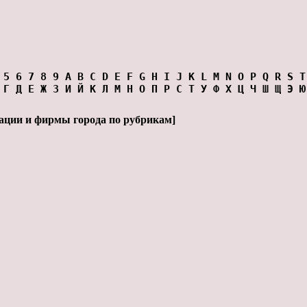
5
6
7
8
9
A
B
C
D
E
F
G
H
I
J
K
L
M
N
O
P
Q
R
S
T
Г
Д
Е
Ж
З
И
Й
К
Л
М
Н
О
П
Р
С
Т
У
Ф
Х
Ц
Ч
Ш
Щ
Э
Ю
ации и фирмы города по рубрикам
]