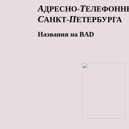
А
Т
ДРЕСНО-
ЕЛЕФОНН
С
П
АНКТ-
ЕТЕРБУРГА
Названия на BAD