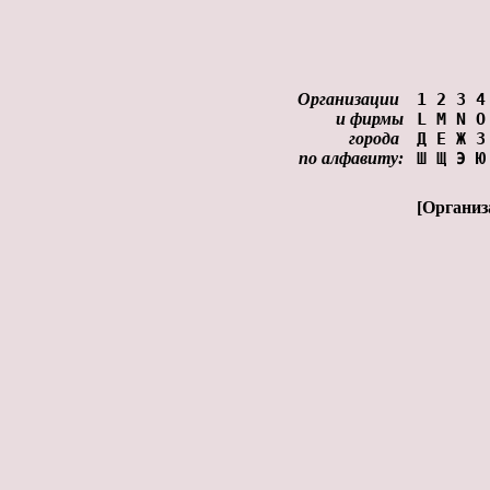
Организации
1
2
3
4
и фирмы
L
M
N
O
города
Д
Е
Ж
З
по алфавиту:
Ш
Щ
Э
Ю
[
Организ