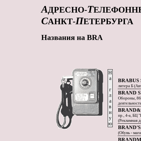
А
Т
ДРЕСНО-
ЕЛЕФОНН
С
П
АНКТ-
ЕТЕРБУРГА
Названия на BRA
Н
а
BRABUS 
литера Б (Ав
г
BRAND 
л
Обороны, 86-
а
деятельность
в
BRAND&
н
пр., 4-а, БЦ
у
(Рекламная д
ю
BRAND'S
(Обувь - маг
BRANDM