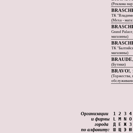
(Реклама на
BRASCH
ТК "Владимир
(Меха - мага
BRASCH
Grand Palace,
магазины)
BRASCH
ТК "Балтийски
магазины)
BRAUDE
(Бутики)
BRAVO!
,
(Торжества, 
обслуживани
Организации
1
2
3
4
и фирмы
L
M
N
O
города
Д
Е
Ж
З
по алфавиту:
Ш
Щ
Э
Ю