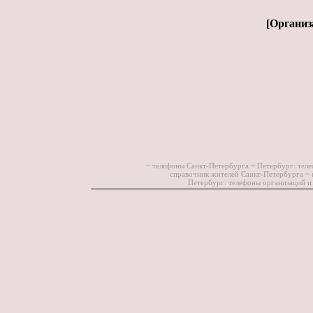
[
Организ
~ телефоны Санкт-Петербурга ~
Петербург: теле
справочник жителей Санкт-Петербурга ~
Петербург: телефоны организаций и